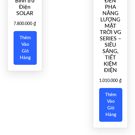
Bình trữ
ĐÈN
Điện
PHA
SOLAR
NĂNG
LƯỢNG
7.800.000
₫
MẶT
TRỜI VG
Thêm
SERIES –
Vào
SIÊU
Giỏ
SÁNG,
TIẾT
Hàng
KIỆM
ĐIỆN
1.010.000
₫
Thêm
Vào
Giỏ
Hàng