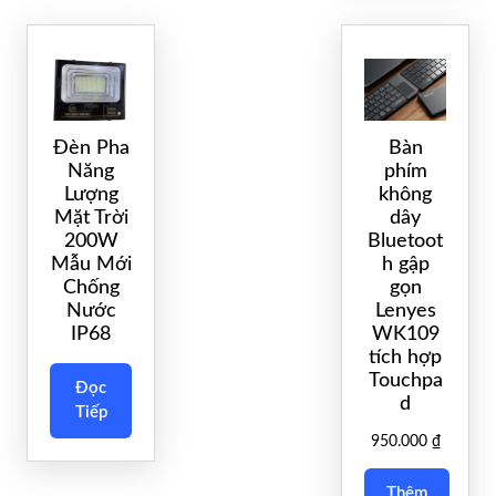
Đèn Pha
Bàn
Năng
phím
Lượng
không
Mặt Trời
dây
200W
Bluetoot
Mẫu Mới
h gập
Chống
gọn
Nước
Lenyes
IP68
WK109
tích hợp
Touchpa
Đọc
d
Tiếp
950.000
₫
Thêm