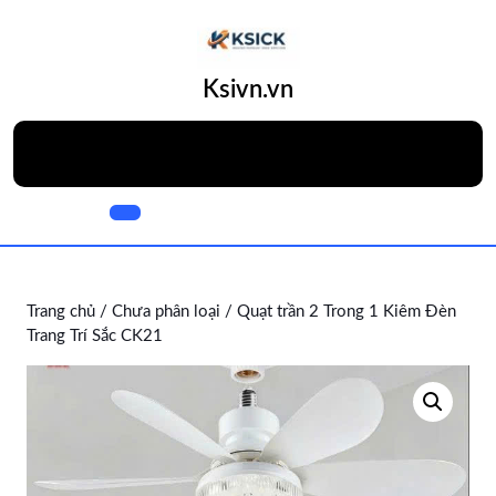
Skip
to
content
Skip
Ksivn.vn
to
content
Open
Button
Trang chủ
/
Chưa phân loại
/ Quạt trần 2 Trong 1 Kiêm Đèn
Trang Trí Sắc CK21