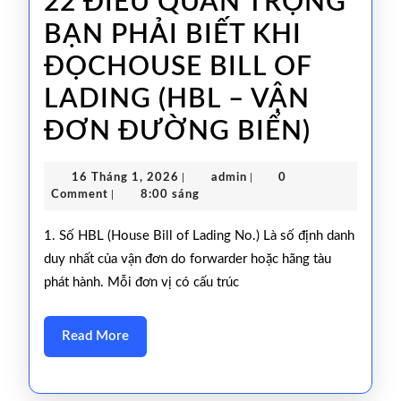
22 ĐIỀU QUAN TRỌNG
&
BẠN PHẢI BIẾT KHI
logistics
ĐỌCHOUSE BILL OF
Original
LADING (HBL – VẬN
B/L,
22
ĐƠN ĐƯỜNG BIỂN)
Telex
ĐIỀU
Release,
16
admin
16 Tháng 1, 2026
|
admin
|
0
QUAN
Surrender
Tháng
Comment
|
8:00 sáng
1,
TRỌN
B/L
2026
1. Số HBL (House Bill of Lading No.) Là số định danh
BẠN
và
duy nhất của vận đơn do forwarder hoặc hãng tàu
phát hành. Mỗi đơn vị có cấu trúc
PHẢI
Seaway
BIẾT
Bill
Read
Read More
KHI
More
ĐỌCH