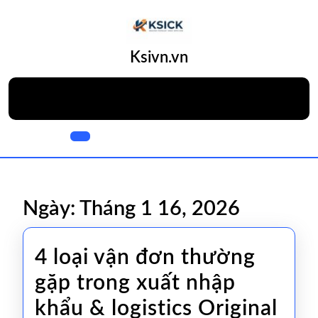
Skip
to
content
Skip
Ksivn.vn
to
content
Open
Button
Ngày:
Tháng 1 16, 2026
4 loại vận đơn thường
gặp trong xuất nhập
khẩu & logistics Original