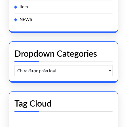
Item
NEWS
Dropdown Categories
Tag Cloud
#E-COMMERCE#chuyenphatnhanh
#FCL/LCL
#ksi
#sacduphong