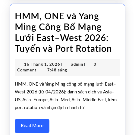
BILL
HMM, ONE và Yang
OF
Ming Công Bố Mạng
LADIN
Lưới East–West 2026:
(HBL
HMM
Tuyến và Port Rotation
–
ONE
VẬN
16
admin
16 Tháng 1, 2026
|
admin
|
0
và
ĐƠN
Tháng
Comment
|
7:48 sáng
1,
Yang
ĐƯỜN
2026
HMM, ONE và Yang Ming công bố mạng lưới East–
Ming
BIỂN)
West 2026 (từ 04/2026): danh sách dịch vụ Asia–
US, Asia–Europe, Asia–Med, Asia–Middle East, kèm
Công
port rotation và nhận định nhanh từ
Bố
Mạn
Read
Read More
More