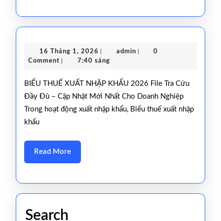
Lưới
East
West
2026
16
admin
16 Tháng 1, 2026
|
admin
|
0
Tháng
Comment
|
7:40 sáng
Tuyế
1,
2026
BIỂU THUẾ XUẤT NHẬP KHẨU 2026 File Tra Cứu
và
Đầy Đủ – Cập Nhật Mới Nhất Cho Doanh Nghiệp
Port
Trong hoạt động xuất nhập khẩu, Biểu thuế xuất nhập
Rotat
khẩu
Read
Read More
More
Search