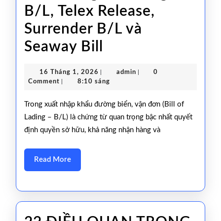
B/L, Telex Release,
Surrender B/L và
4
Seaway Bill
loại
16
admin
16 Tháng 1, 2026
|
admin
|
0
vận
Tháng
Comment
|
8:10 sáng
1,
đơn
2026
Trong xuất nhập khẩu đường biển, vận đơn (Bill of
thường
Lading – B/L) là chứng từ quan trọng bậc nhất quyết
định quyền sở hữu, khả năng nhận hàng và
gặp
trong
Read
Read More
xuất
More
nhập
khẩu