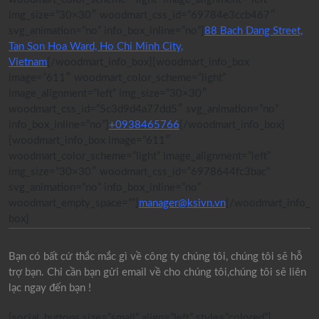
img_size=”30×30″ woodmart_css_id=”69784e3ccb467″
svg_animation=”no” info_box_inline=”no”]
88 Bach Dang Street,
Tan Son Hoa Ward, Ho Chi Minh City,
Vietnam
[/woodmart_info_box][woodmart_info_box
image=”611″ woodmart_color_scheme=”light”
image_alignment=”left” img_size=”30×30″
woodmart_css_id=”5c3d9d4a77dd5″ svg_animation=”no”
info_box_inline=”no”]
+0938465766
[/woodmart_info_box]
[woodmart_info_box image=”611″
woodmart_color_scheme=”light” image_alignment=”left”
img_size=”30×30″ woodmart_css_id=”6978644fc3bac”
svg_animation=”no” info_box_inline=”no”
woodmart_empty_space=””]
manager@ksivn.vn
[/woodmart_info_
box]
Bạn có bất cứ thắc mắc gì về công ty chúng tôi, chúng tôi sẽ hỗ
trợ bạn. Chỉ cần bạn gửi email về cho chúng tôi,chúng tôi sẽ liên
lạc ngay đến bạn !
[social_buttons size=”small” align=”left” style=”colored”]