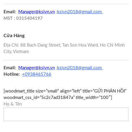
Email:
Manager@ksivn.vn
;
ksivn2018@gmail.com
MST : 0315404197
Cửa Hàng
Địa Chỉ: 88 Bach Dang Street, Tan Son Hoa Ward, Ho Chi Minh
City, Vietnam
Email:
Manager@ksivn.vn
;
ksivn2018@gmail.com
Hotline:
+0938465766
[woodmart_title size=”small” align=”left” title=”GỬI PHẢN HỒI”
woodmart_css_id=”5c2c7ad31847a” title_width=”100″]
Họ & Tên