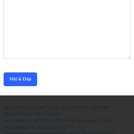
[woodmart_title size=”small” color=”white” align=”left”
title=”THÔNG TIN LIÊN LẠC”
woodmart_css_id=”5c2c7d37496bd” title_width=”100″]
[woodmart_info_box image=”611″
woodmart_color_scheme=”light” image_alignment=”left”