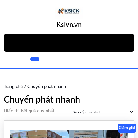
Skip
to
content
Skip
Ksivn.vn
to
content
Open
Button
Trang chủ
/ Chuyển phát nhanh
Chuyển phát nhanh
Hiển thị kết quả duy nhất
Giảm giá!